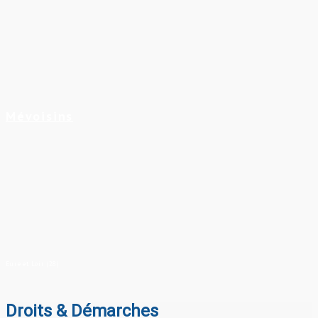
Mévoisins
Eure et Loir (28)
Droits & Démarches